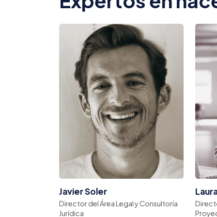
Expertos en hace
Javier Soler
Laur
Director del Área Legal y Consultoría
Direct
Jurídica
Proye