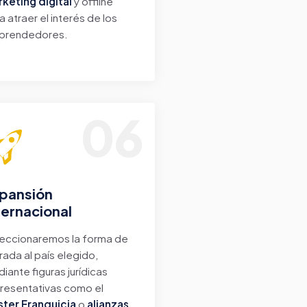
keting digital
y offline
a atraer el interés de los
prendedores.
06
pansión
ternacional
eccionaremos la forma de
rada al país elegido,
iante figuras jurídicas
resentativas como el
ter Franquicia
o
alianzas