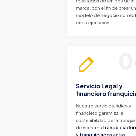
resultados obtenidos de la
marca, con el fin de crear un
modelo de negocio correc
en su ejecución.
0
Servicio Legal y
financiero franquici
Nuestro servicio jurídico y
financiero garantiza la
sostenibilidad de la franqui
de nuestros
franquiciador
y franquiciados
en las