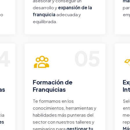
asesorar y conseguir un
mar
desarrollo y
expansión de la
par
to
franquicia
adecuada y
em
equilibrada.
4
05
Formación de
Ex
as
Franquicias
In
Te formamos en los
Sel
conocimientos, herramientas y
ent
cia
habilidades más punteras del
med
es
sector con nuestros talleres y
rep
seminarios para
gestionar tu
Más