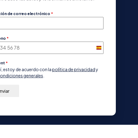
ción de correo electrónico
*
ono
*
Spain
+34
ent
*
í, estoy de acuerdo con la
política de privacidad
y
ondiciones generales
.
nviar