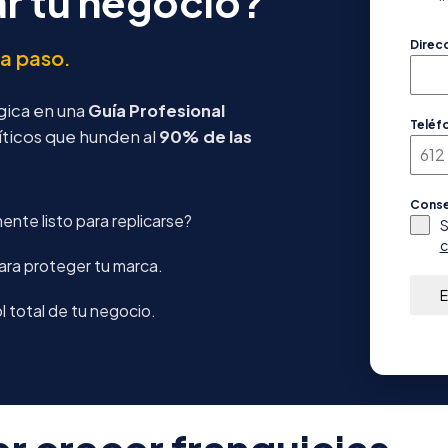
ar tu negocio?
Direc
a paso.
gica en una
Guía Profesional
Teléf
críticos que hunden al
90% de las
Cons
nte listo para replicarse?
S
c
para proteger tu marca.
E
 total de tu negocio.