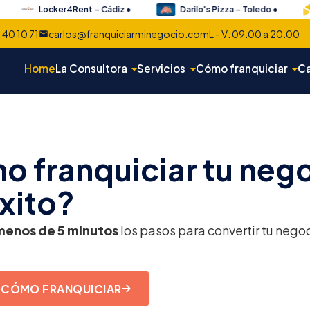
Locker4Rent – Cádiz •
Darilo's Pizza – Toledo •
 40 10 71
carlos@franquiciarminegocio.com
L - V: 09.00 a 20.00
Home
La Consultora
Servicios
Cómo franquiciar
Ca
cio: Consultora Experta c
 franquiciar tu neg
xito?
menos de 5 minutos
los pasos para convertir tu nego
 CÓMO FRANQUICIAR