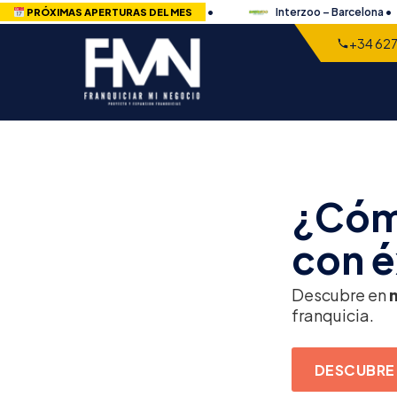
Greenery – Alicante •
Interzoo – Barcelona •
PRÓXIMAS APERTURAS DEL MES
+34 627
Cómo Franquiciar tu Nego
¿Cómo
con é
Descubre en
franquicia.
DESCUBRE