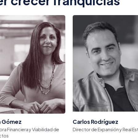
r crecer franquicias
a Gómez
Carlos Rodríguez
ora Financiera y Viabilidad de
Director de Expansión y Real Es
ctos