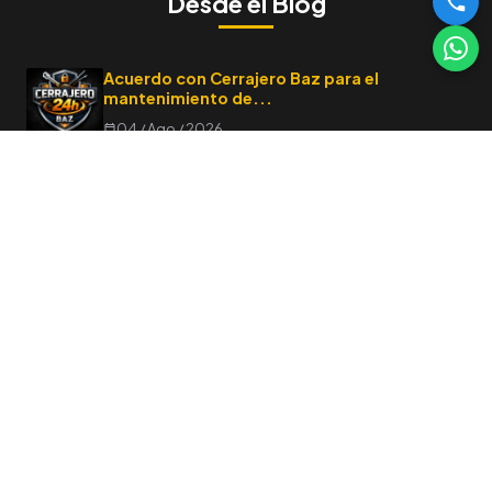
Desde el Blog
Acuerdo con Cerrajero Baz para el
mantenimiento de...
04 / Ago / 2026
Requisitos para Franquiciar un Negocio en
España: Todo...
05 / Jun / 2026
Guía Definitiva: Franquicias de Verano 2026
más Rentables
20 / May / 2026
Caso de Éxito Greenery: Cómo pasar de 2...
11 / May / 2026