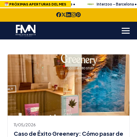
Greenery – Alicante •
Interzoo – Barcelona •
PRÓXIMAS APERTURAS DEL MES
Menu
Home
La Consultora
Servicios
Cómo franquiciar
Casos de Éxito
11/05/2026
Blog
Caso de Éxito Greenery: Cómo pasar de